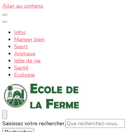
Aller au contenu
Infos
Manger bien
Sport
Animaux
Idée de vie
Santé
Ecologie
Ecole de la ferme : la nature, les informations et
La nature, la ferme, la campagne, tout ce qui est bon
Vous
Saisissez votre rechercher.
actualités
et bio
recherchiez