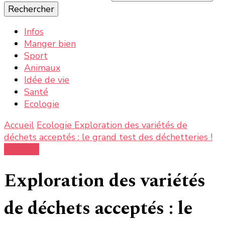
Ecole de la ferme : la nature, les informations et actualités
La nature, la ferme, la campagne, tout ce qui est bon
recherchiez
et bio
quelque
chose ?
Infos
Manger bien
Sport
Animaux
Idée de vie
Santé
Ecologie
Accueil
Ecologie
Exploration des variétés de
déchets acceptés : le grand test des déchetteries !
Ecologie
Exploration des variétés
de déchets acceptés : le