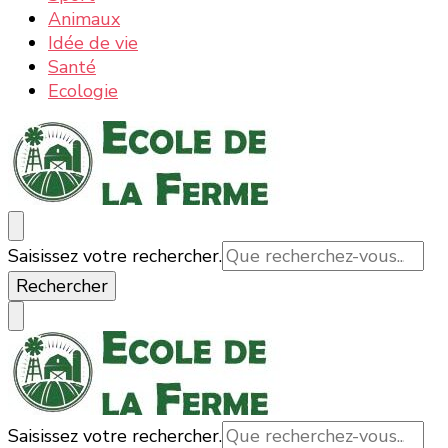
Animaux
Idée de vie
Santé
Ecologie
Ecole de la ferme : la nature, les informations et
La nature, la ferme, la campagne, tout ce qui est bon
Vous
Saisissez votre rechercher.
actualités
et bio
recherchiez
quelque
chose ?
Vous
Saisissez votre rechercher.