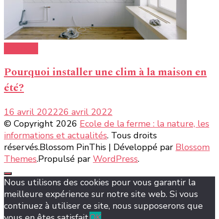
Ecologie
Pourquoi installer une clim à la maison en
été?
16 avril 2022
26 avril 2022
© Copyright 2026
Ecole de la ferme : la nature, les
informations et actualités
. Tous droits
réservés.
Blossom PinThis | Développé par
Blossom
Themes
.Propulsé par
WordPress
.
Nous utilisons des cookies pour vous garantir la
meilleure expérience sur notre site web. Si vous
continuez à utiliser ce site, nous supposerons que
vous en êtes satisfait.
OK