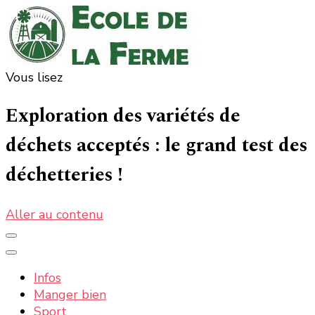
Vous lisez
Ecole de la ferme : la nature, les informations et
La nature, la ferme, la campagne, tout ce qui est bon
et bio
actualités
Exploration des variétés de
déchets acceptés : le grand test des
déchetteries !
Aller au contenu
Infos
Manger bien
Sport