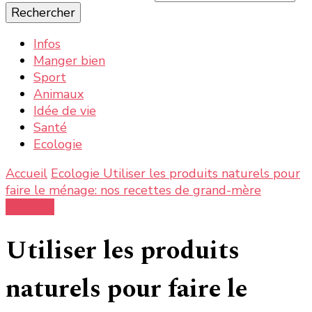
Ecole de la ferme : la nature, les informations et actualités
La nature, la ferme, la campagne, tout ce qui est bon
recherchiez
et bio
quelque
chose ?
Infos
Manger bien
Sport
Animaux
Idée de vie
Santé
Ecologie
Accueil
Ecologie
Utiliser les produits naturels pour
faire le ménage: nos recettes de grand-mère
Ecologie
Utiliser les produits
naturels pour faire le