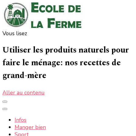
Vous lisez
Ecole de la ferme : la nature, les informations et
La nature, la ferme, la campagne, tout ce qui est bon
et bio
actualités
Utiliser les produits naturels pour
faire le ménage: nos recettes de
grand-mère
Aller au contenu
Infos
Manger bien
Sport