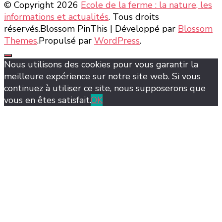
© Copyright 2026
Ecole de la ferme : la nature, les
informations et actualités
. Tous droits
réservés.
Blossom PinThis | Développé par
Blossom
Themes
.Propulsé par
WordPress
.
Nous utilisons des cookies pour vous garantir la
meilleure expérience sur notre site web. Si vous
continuez à utiliser ce site, nous supposerons que
vous en êtes satisfait.
OK
şans
vidobet
vidobet
vidobet
vidobet
casinolevant
casinolevant
casinolevant
vidobet
şans
casinolevant
casino
şans
casino
casino
casino
boostaro
casinolevant
şans
casinolevant
şanscasino
vidobet
vidobet
levant
galyabet
gorabet
gorabet
gorabet
vidobet
galyabet
gorabet
gorabet
nigeria
sports
casino
|
|
güncel
giriş
|
|
|
giriş
casino
giriş
şans
casino
levant
şans
şans
|
giriş
casino
giriş
|
|
giriş
casino
|
|
|
|
giriş
|
|
|
betting
betting
|
giriş
|
|
|
|
|
giriş
|
|
|
|
giriş
|
|
|
|
|
|
|
|