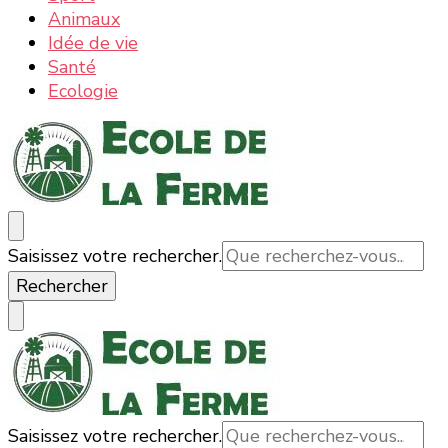
Animaux
Idée de vie
Santé
Ecologie
Ecole de la ferme : la nature, les informations et
La nature, la ferme, la campagne, tout ce qui est bon
Vous
Saisissez votre rechercher.
actualités
et bio
recherchiez
quelque
chose ?
Vous
Saisissez votre rechercher.