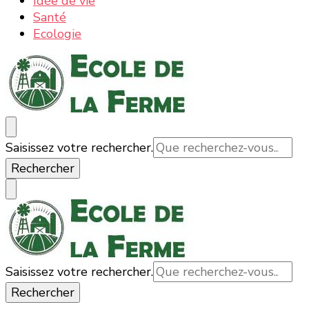
Idée de vie
Santé
Ecologie
Ecole de la ferme : la nature, les informations et
La nature, la ferme, la campagne, tout ce qui est bon
Vous
Saisissez votre rechercher.
actualités
et bio
recherchiez
quelque
chose ?
Vous
Saisissez votre rechercher.
Ecole de la ferme : la nature, les informations et actualités
La nature, la ferme, la campagne, tout ce qui est bon
recherchiez
et bio
quelque