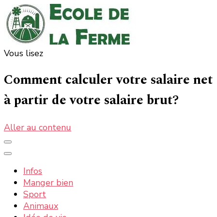
Vous lisez
Ecole de la ferme : la nature, les informations et
La nature, la ferme, la campagne, tout ce qui est bon
et bio
actualités
Comment calculer votre salaire net
à partir de votre salaire brut?
Aller au contenu
Infos
Manger bien
Sport
Animaux