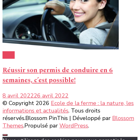
Infos
Réussir son permis de conduire en 6
semaines, c’est possible!
8 avril 2022
26 avril 2022
© Copyright 2026
Ecole de la ferme : la nature, les
informations et actualités
. Tous droits
réservés.
Blossom PinThis | Développé par
Blossom
Themes
.Propulsé par
WordPress
.