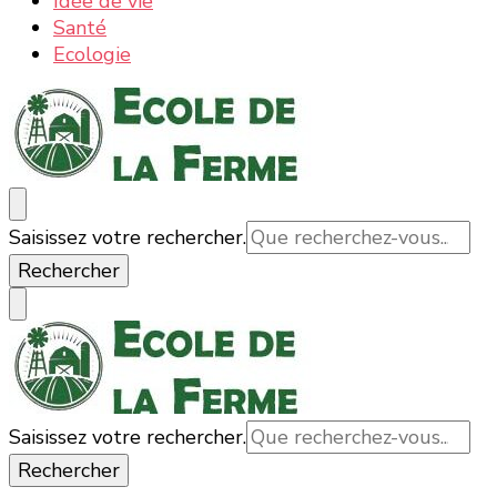
Idée de vie
Santé
Ecologie
Ecole de la ferme : la nature, les informations et
La nature, la ferme, la campagne, tout ce qui est bon
Vous
Saisissez votre rechercher.
actualités
et bio
recherchiez
quelque
chose ?
Vous
Saisissez votre rechercher.
Ecole de la ferme : la nature, les informations et actualités
La nature, la ferme, la campagne, tout ce qui est bon
recherchiez
et bio
quelque