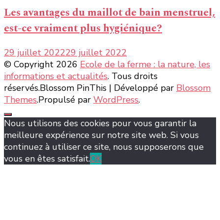
Les avantages du maillot de bain menstruel,
est-ce vraiment plus hygiénique?
29 juillet 2022
29 juillet 2022
© Copyright 2026
Ecole de la ferme : la nature, les
informations et actualités
. Tous droits
réservés.
Blossom PinThis | Développé par
Blossom
Themes
.Propulsé par
WordPress
.
Nous utilisons des cookies pour vous garantir la
meilleure expérience sur notre site web. Si vous
continuez à utiliser ce site, nous supposerons que
vous en êtes satisfait.
OK
şans
vidobet
vidobet
vidobet
vidobet
casinolevant
casinolevant
casinolevant
vidobet
şans
casinolevant
casino
şans
casino
casino
casino
boostaro
casinolevant
şans
casinolevant
şanscasino
vidobet
vidobet
levant
gorabet
galyabet
gorabet
gorabet
gorabet
vidobet
galyabet
gorabet
gorabet
nigeria
sports
casino
|
|
güncel
giriş
|
|
|
giriş
casino
giriş
şans
casino
levant
şans
şans
|
giriş
casino
giriş
|
|
giriş
casino
|
|
|
|
|
giriş
|
|
|
betting
betting
|
giriş
|
|
|
|
|
giriş
|
|
|
|
giriş
|
|
|
|
|
|
|
|