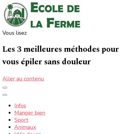
Vous lisez
Ecole de la ferme : la nature, les informations et
La nature, la ferme, la campagne, tout ce qui est bon
et bio
actualités
Les 3 meilleures méthodes pour
vous épiler sans douleur
Aller au contenu
Infos
Manger bien
Sport
Animaux