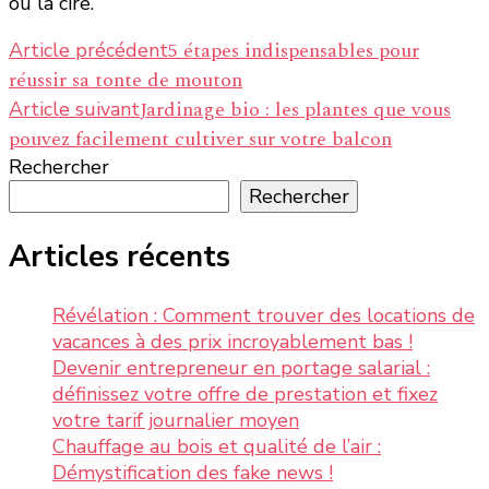
ou la cire.
Navigation
5 étapes indispensables pour
Article précédent
réussir sa tonte de mouton
d’article
Jardinage bio : les plantes que vous
Article suivant
pouvez facilement cultiver sur votre balcon
Rechercher
Rechercher
Articles récents
Révélation : Comment trouver des locations de
vacances à des prix incroyablement bas !
Devenir entrepreneur en portage salarial :
définissez votre offre de prestation et fixez
votre tarif journalier moyen
Chauffage au bois et qualité de l’air :
Démystification des fake news !