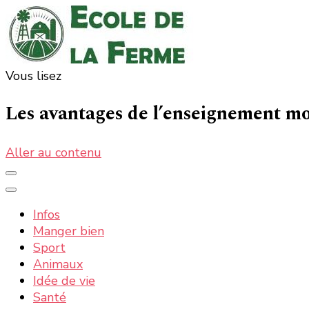
Vous lisez
Ecole de la ferme : la nature, les informations et actua
La nature, la ferme, la campagne, tout ce qui est bon 
Les avantages de l’enseignement mo
Aller au contenu
Infos
Manger bien
Sport
Animaux
Idée de vie
Santé