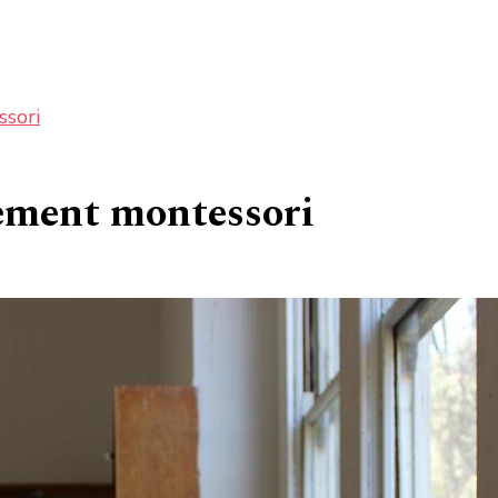
ssori
nement montessori