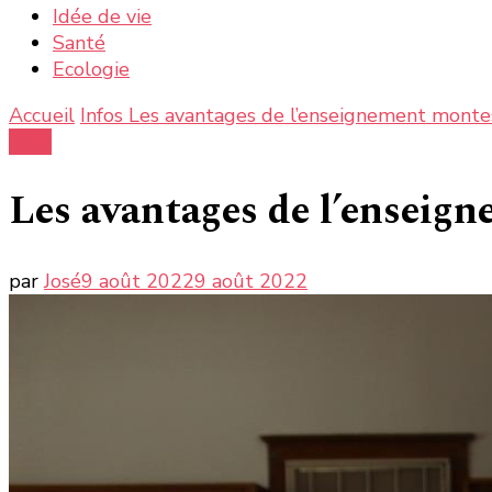
Idée de vie
Santé
Ecologie
Accueil
Infos
Les avantages de l’enseignement monte
Infos
Les avantages de l’enseig
par
José
9 août 2022
9 août 2022